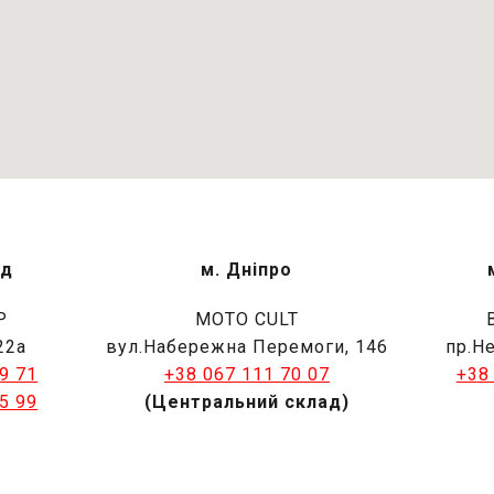
од
м. Дніпро
Р
MOTO CULT
22а
вул.Набережна Перемоги, 146
пр.Н
9 71
+38 067 111 70 07
+38
5 99
(Центральний склад)