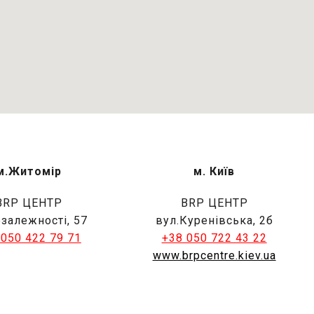
м.Житомір
м. Київ
BRP ЦЕНТР
BRP ЦЕНТР
езалежності, 57
вул.Куренівська, 2б
 050 422 79 71
+38 050 722 43 22
www.brpcentre.kiev.ua